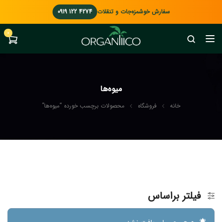
سفارش خوشمزه‌جات و تنقلات
0919 122 4274
0
میوه‌ها
خانه
فروشگاه
محصولات برچسب خورده “میوه‌ها”
فیلتر براساس