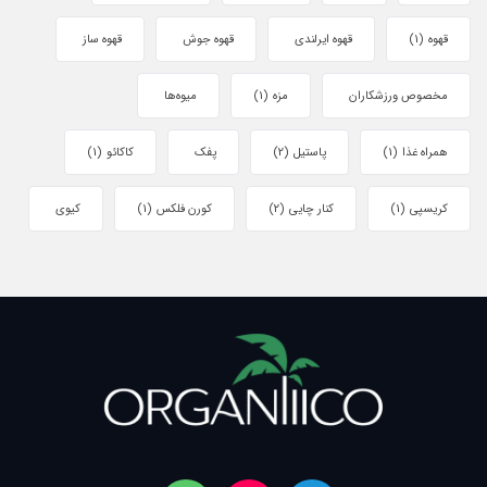
قهوه
(1)
قهوه ایرلندی
قهوه جوش
قهوه ساز
مخصوص ورزشکاران
مزه
(1)
میوه‌ها
همراه غذا
(1)
پاستیل
(2)
پفک
کاکائو
(1)
کریسپی
(1)
کنار چایی
(2)
کورن فلکس
(1)
کیوی