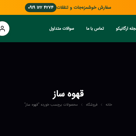
سفارش خوشمزه‌جات و تنقلات
0919 122 4274
له ارگانیکو
تماس با ما
سوالات متداول
قهوه ساز
خانه
فروشگاه
محصولات برچسب خورده “قهوه ساز”