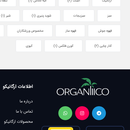
ارگانیک
اسنک
(2)
انبه آناناس
(1)
تنقلات
سبز
سبزیجات
شوید پنیری
(1)
شیر
(1)
قهوه جوش
قهوه ساز
مخصوص ورزشکاران
کنار چایی
(2)
کورن فلکس
(1)
کیوی
اطلاعات ارگانیکو
درباره ما
تماس با ما
محصولات ارگانیکو