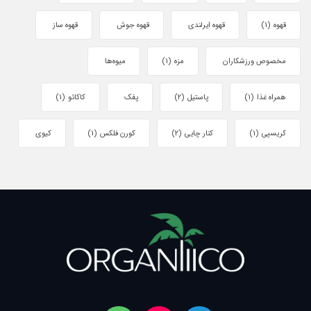
قهوه
(1)
قهوه ایرلندی
قهوه جوش
قهوه ساز
مخصوص ورزشکاران
مزه
(1)
میوه‌ها
همراه غذا
(1)
پاستیل
(2)
پفک
کاکائو
(1)
کریسپی
(1)
کنار چایی
(2)
کورن فلکس
(1)
کیوی