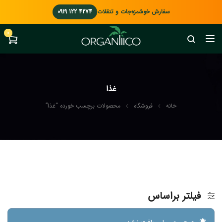
سفارش خوشمزه‌جات و تنقلات
0919 122 4274
0
غذا
خانه
فروشگاه
محصولات برچسب خورده “غذا”
فیلتر براساس