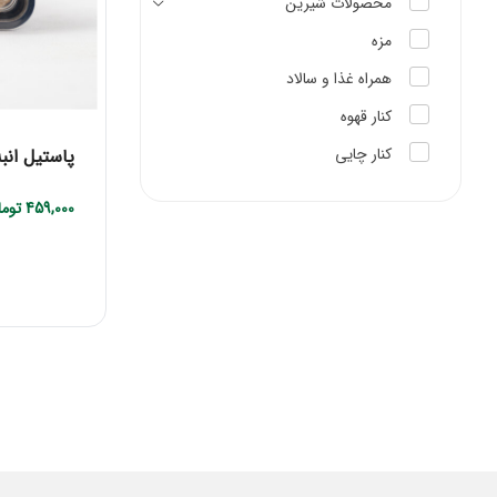
محصولات شیرین
مزه
همراه غذا و سالاد
کنار قهوه
کنار چایی
پاستیل انب
459,000
توما