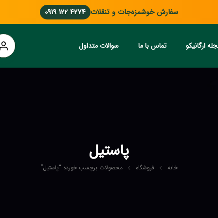
سفارش خوشمزه‌جات و تنقلات
0919 122 4274
له ارگانیکو
تماس با ما
سوالات متداول
پاستیل
خانه
فروشگاه
محصولات برچسب خورده “پاستیل”