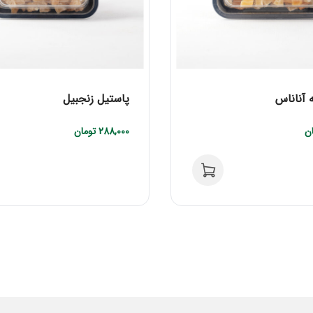
ه آناناس
پاستیل زنجبیل
ن
288,000
تومان