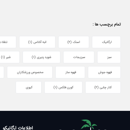
تمام برچسب ها :
ارگانیک
اسنک
(2)
انبه آناناس
(1)
تنقلات
سبز
سبزیجات
شوید پنیری
(1)
شیر
(1)
قهوه جوش
قهوه ساز
مخصوص ورزشکاران
کنار چایی
(2)
کورن فلکس
(1)
کیوی
اطلاعات ارگانیکو