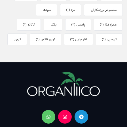
مخصوص ورزشکاران
مزه
(1)
میوه‌ها
همراه غذا
(1)
پاستیل
(2)
پفک
کاکائو
(1)
کریسپی
(1)
کنار چایی
(2)
کورن فلکس
(1)
کیوی