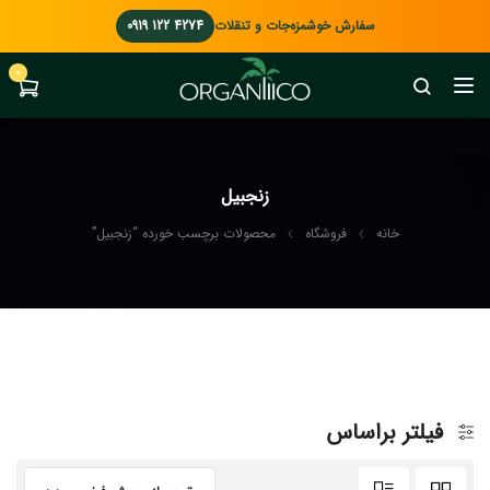
سفارش خوشمزه‌جات و تنقلات
0919 122 4274
0
زنجبیل
خانه
فروشگاه
محصولات برچسب خورده “زنجبیل”
فیلتر براساس