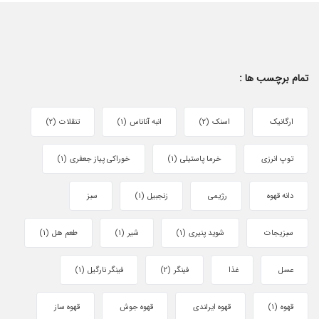
تمام برچسب ها :
ارگانیک
اسنک
(2)
انبه آناناس
(1)
تنقلات
(2)
توپ انرزی
خرما پاستیلی
(1)
خوراکی پیاز جعفری
(1)
دانه قهوه
رژیمی
زنجبیل
(1)
سبز
سبزیجات
شوید پنیری
(1)
شیر
(1)
طعم هل
(1)
عسل
غذا
فینگر
(2)
فینگر نارگیل
(1)
قهوه
(1)
قهوه ایرلندی
قهوه جوش
قهوه ساز