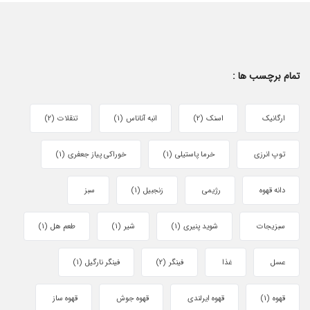
تمام برچسب ها :
ارگانیک
اسنک
(2)
انبه آناناس
(1)
تنقلات
(2)
توپ انرزی
خرما پاستیلی
(1)
خوراکی پیاز جعفری
(1)
دانه قهوه
رژیمی
زنجبیل
(1)
سبز
سبزیجات
شوید پنیری
(1)
شیر
(1)
طعم هل
(1)
عسل
غذا
فینگر
(2)
فینگر نارگیل
(1)
قهوه
(1)
قهوه ایرلندی
قهوه جوش
قهوه ساز