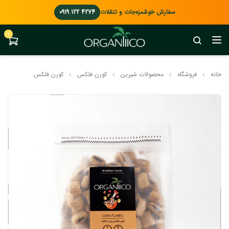
سفارش خوشمزه‌جات و تنقلات
0919 122 4274
0
خانه
فروشگاه
محصولات شیرین
کورن فلکس
کورن فلکس