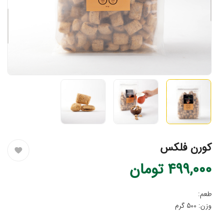
کورن فلکس
499,000
تومان
طعم:
وزن: 500 گرم