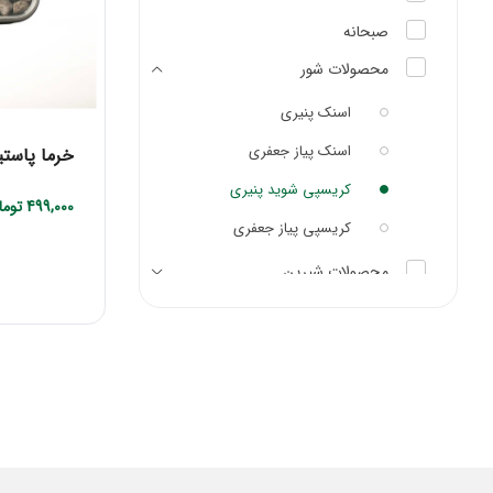
صبحانه
محصولات شور
اسنک پنیری
اسنک پیاز جعفری
خرما پاست
کریسپی شوید پنیری
499,000
توما
کریسپی پیاز جعفری
محصولات شیرین
مزه
همراه غذا و سالاد
کنار قهوه
کنار چایی