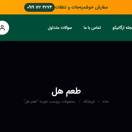
سفارش خوشمزه‌جات و تنقلات
0919 122 4274
له ارگانیکو
تماس با ما
سوالات متداول
طعم هل
خانه
فروشگاه
محصولات برچسب خورده “طعم هل”