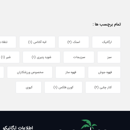
تمام برچسب ها :
ارگانیک
اسنک
(2)
انبه آناناس
(1)
تنقلات
سبز
سبزیجات
شوید پنیری
(1)
شیر
(1)
قهوه جوش
قهوه ساز
مخصوص ورزشکاران
کنار چایی
(2)
کورن فلکس
(1)
کیوی
اطلاعات ارگانیکو