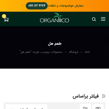
سفارش خوشمزه‌جات و تنقلات
0919 122 4274
0
طعم هل
خانه
فروشگاه
محصولات برچسب خورده “طعم هل”
فیلتر براساس