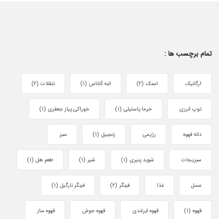
تمام برچسب ها :
ارگانیک
اسنک
(2)
انبه آناناس
(1)
تنقلات
(2)
توپ انرزی
خرما پاستیلی
(1)
خوراکی پیاز جعفری
(1)
دانه قهوه
رژیمی
زنجبیل
(1)
سبز
سبزیجات
شوید پنیری
(1)
شیر
(1)
طعم هل
(1)
عسل
غذا
فینگر
(2)
فینگر نارگیل
(1)
قهوه
(1)
قهوه ایرلندی
قهوه جوش
قهوه ساز