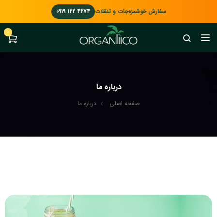
سفارش خوشمزه‌جات و تنقلات
0919 122 4274
0
درباره ما
صفحه اصلی
درباره ما